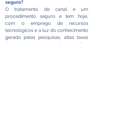
seguro?
O tratamento de canal é um 
procedimento seguro e tem hoje, 
com o emprego de recursos 
tecnológicos e a luz do conhecimento 
gerado pelas pesquisas, altas taxas 
de sucesso – em porcentagens acima 
de 90% – e sem desconforto para o 
paciente, na maior parte dos casos.
Ver tudo
Posts recentes