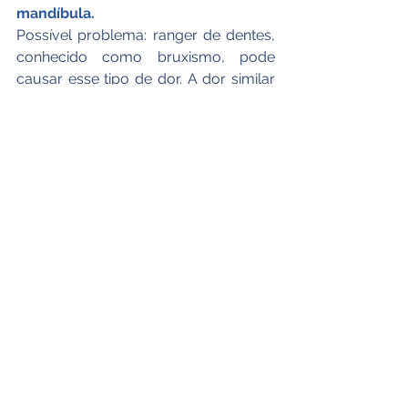
mandíbula.
Possível problema: ranger de dentes, 
conhecido como bruxismo, pode 
causar esse tipo de dor. A dor similar 
a uma dor de cabeça e do seios da 
face também pode ser sentida no 
rosto e nos dentes.O que fazer: Para 
bruxismo, consulte seu dentista. Para 
uma dor de cabeça sinusal, tente 
fracos e\ou anti-inflamatórios. Se a 
dor for intensa e crônica, consulte seu 
endodontista ou médico para 
avaliação.
Ver tudo
Posts recentes